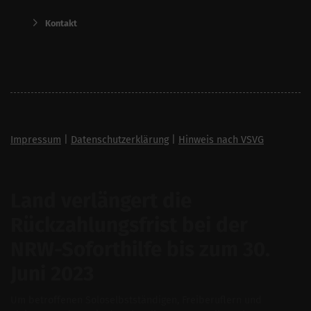
Kontakt
Impressum
|
Datenschutzerklärung
|
Hinweis nach VSVG
Land verlängert die
Rückzahlungsfrist bei der
NRW-Soforthilfe bis zum 30.
Juni 2023
Um betroffenen Soloselbstständigen, Freiberuflern und