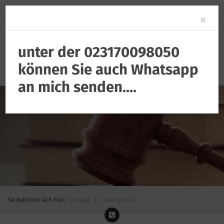
Clo
×
unter der 023170098050
können Sie auch Whatsapp
an mich senden....
Sie befinden sich hier:
Kontakt
Datenschutz